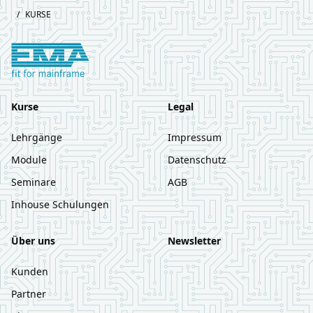
Footer
/
KURSE
Logo European Mainframe Academy
Kurse
Legal
Lehrgänge
Impressum
Module
Datenschutz
Seminare
AGB
Inhouse Schulungen
Über uns
Newsletter
Kunden
Partner