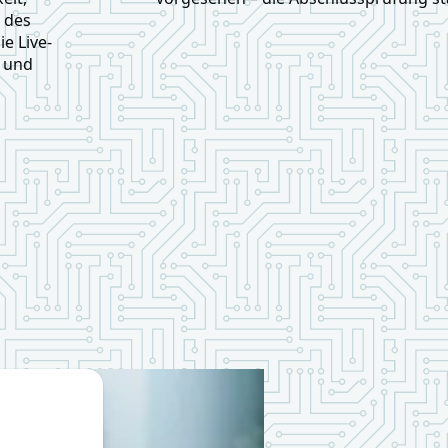
 des
e Live-
r und