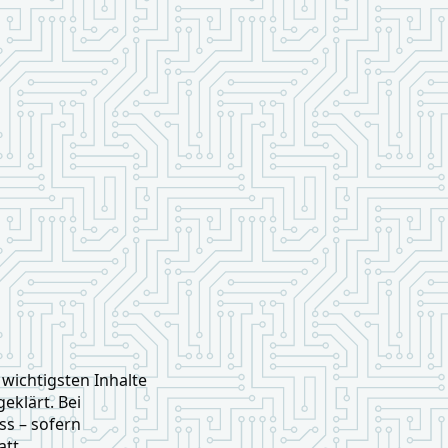
wichtigsten Inhalte
klärt. Bei
ss – sofern
att