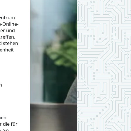
Zentrum
e-Online-
mer und
reffen.
d stehen
enheit
n
hen
 die für
. So