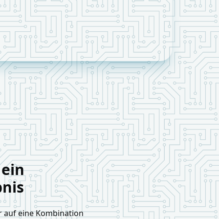
 ein
bnis
ir auf eine Kombination