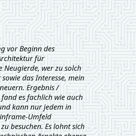
g vor Beginn des
chitektur für
e Neugierde, wer zu solch
owie das Interesse, mein
neuern. Ergebnis /
h fand es fachlich wie auch
und kann nur jedem in
ainframe‐Umfeld
zu besuchen. Es lohnt sich
technischen Aspekte ebenso