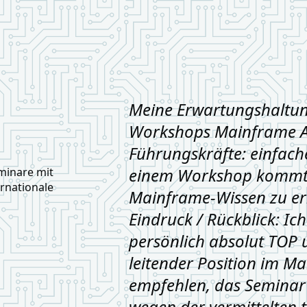
Meine Erwartungshaltun
Workshops Mainframe Ar
Führungskräfte: einfach
einem Workshop kommt s
minare mit
rnationale
Mainframe-Wissen zu er
Eindruck / Rückblick: Ic
persönlich absolut TOP 
leitender Position im M
empfehlen, das Seminar 
wegen der vermittelten 