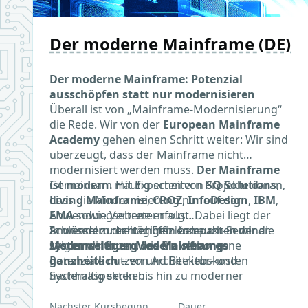
Der moderne Mainframe (DE)
Der moderne Mainframe: Potenzial
ausschöpfen statt nur modernisieren
Überall ist von „Mainframe-Modernisierung“
die Rede. Wir von der
European Mainframe
Academy
gehen einen Schritt weiter: Wir sind
überzeugt, dass der Mainframe nicht
modernisiert werden muss.
Der Mainframe
ist modern.
Gemeinsam mit Experten von
Häufig scheitern Projekte daran,
SQ Solutions
,
dass die Modernisierung nur auf der
Living Mainframe
,
CROZ
,
InfoDesign
,
IBM
,
Anwendungsebene erfolgt. Dabei liegt der
EMA
sowie Vertretern aus
Schlüssel zu echter Effizienz auch in der
Anwenderunternehmen beleuchten wir die
In unserem dreitägigen Kompakt-Seminar
systemseitigen Modernisierung
Modernisierung des Mainframes
zeigen wir Ihnen, wie Sie verborgene
.
ganzheitlich
Potenziale nutzen und Betriebskosten
– von Architektur- und
Systemaspekten bis hin zu moderner
nachhaltig senken.
Anwendungsentwicklung, DevOps und AI-
Szenarien.
Nächster Kursbeginn
Dauer