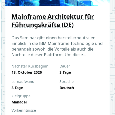
Mainframe Architektur für
Führungskräfte (DE)
Das Seminar gibt einen herstellerneutralen
Einblick in die IBM Mainframe Technologie und
behandelt sowohl die Vorteile als auch die
Nachteile dieser Plattform. Um diese
Neutralität zu gewährleisten, setzen wir bei
diesem Seminar bewusst keine Dozenten von
Nächster Kursbeginn
Dauer
IBM ein.
13. Oktober 2026
3 Tage
Lernaufwand
Sprache
3 Tage
Deutsch
Zielgruppe
Manager
Vorkenntnisse