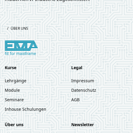
Footer
/
ÜBER UNS
Logo European Mainframe Academy
Kurse
Legal
Lehrgänge
Impressum
Module
Datenschutz
Seminare
AGB
Inhouse Schulungen
Über uns
Newsletter