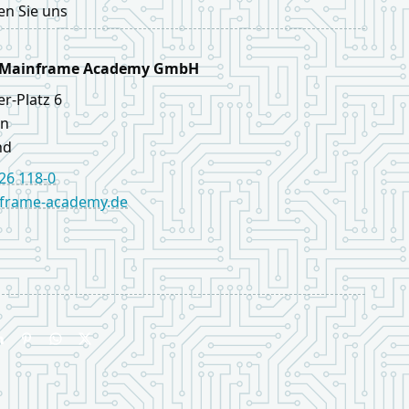
en Sie uns
 Mainframe Academy GmbH
er‑Platz 6
in
nd
726 118-0
frame-academy.de