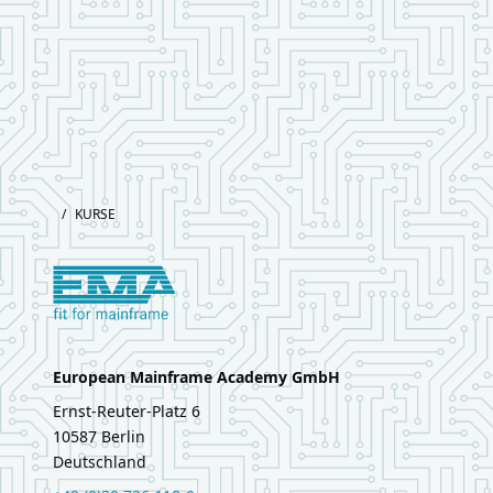
Footer
/
KURSE
Logo European Mainframe Academy
European Mainframe Academy GmbH
Ernst‑Reuter‑Platz 6
10587
Berlin
Deutschland