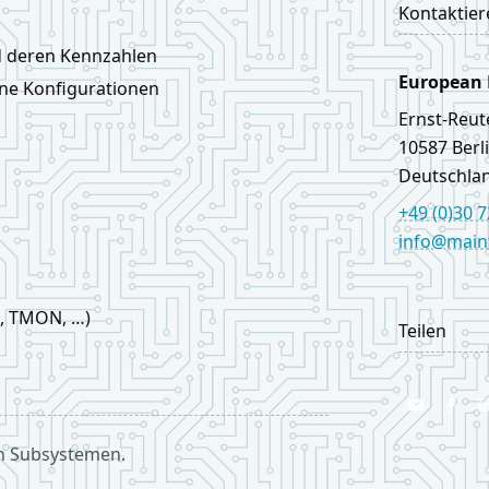
Kontaktier
 deren Kennzahlen
European
ne Konfigurationen
Ernst‑Reut
10587
Berl
Deutschla
+49 (0)30 
info@main
LinkedIn
, TMON, …)
Teilen
n Subsystemen.